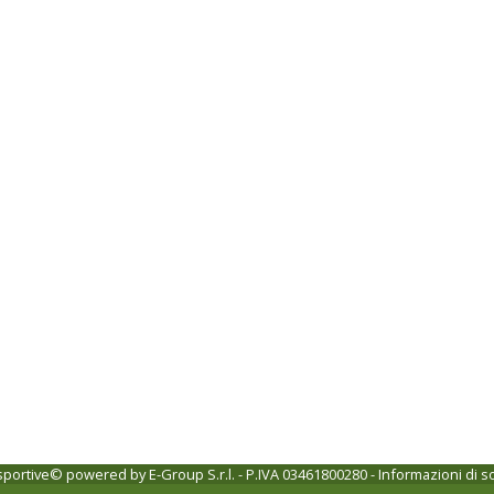
 sportive© powered by
E-Group S.r.l. - P.IVA 03461800280
-
Informazioni di s