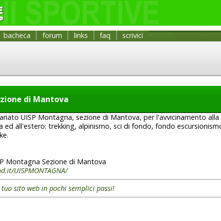
bacheca
forum
links
faq
scrivici
zione di Mantova
tariato UISP Montagna, sezione di Mantova, per l'avvicinamento all
lia ed all'estero: trekking, alpinismo, sci di fondo, fondo escursionis
ke.
P Montagna Sezione di Mantova
ipod.it/UISPMONTAGNA/
l tuo sito web in pochi semplici passi!