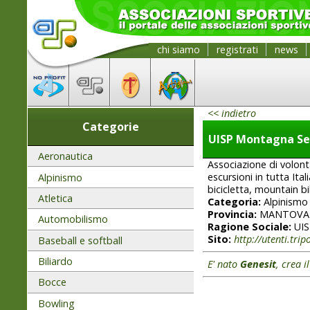
chi siamo
registrati
news
<< indietro
Categorie
UISP Montagna Se
Aeronautica
Associazione di volon
escursioni in tutta Ita
Alpinismo
bicicletta, mountain bi
Atletica
Categoria:
Alpinismo
Provincia:
MANTOVA
Automobilismo
Ragione Sociale:
UIS
Sito:
http://utenti.tr
Baseball e softball
Biliardo
E' nato
Genesit
, crea i
Bocce
Bowling