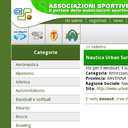
chi siamo
registrati
news
<< indietro
Categorie
Nautica Urban Sur
Aeronautica
tto per il windsurf, i
Categoria:
Attrezzat
Alpinismo
Provincia:
RAVENNA
Atletica
Ragione Sociale:
Nau
Sito:
http://www.urban
Automobilismo
E' nato
Genesit
, crea i
Baseball e softball
Biliardo
Bocce
Bowling