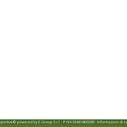
 sportive© powered by
E-Group S.r.l. - P.IVA 03461800280
-
Informazioni di s