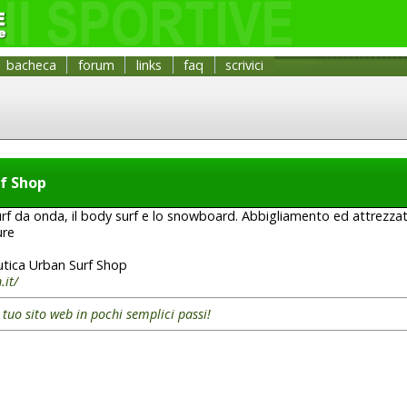
bacheca
forum
links
faq
scrivici
f Shop
l surf da onda, il body surf e lo snowboard. Abbigliamento ed attrezz
ure
tica Urban Surf Shop
.it/
l tuo sito web in pochi semplici passi!