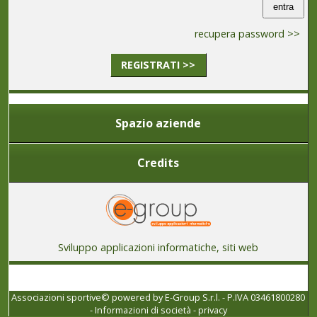
recupera password >>
REGISTRATI >>
Spazio aziende
Credits
Sviluppo applicazioni informatiche, siti web
Associazioni sportive© powered by
E-Group S.r.l. - P.IVA 03461800280
-
Informazioni di società
-
privacy