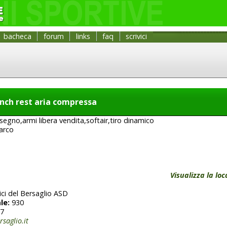
bacheca
forum
links
faq
scrivici
ench rest aria compressa
 segno,armi libera vendita,softair,tiro dinamico
'arco
Visualizza la lo
ci del Bersaglio ASD
le:
930
7
rsaglio.it