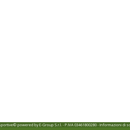
 sportive© powered by
E-Group S.r.l. - P.IVA 03461800280
-
Informazioni di s