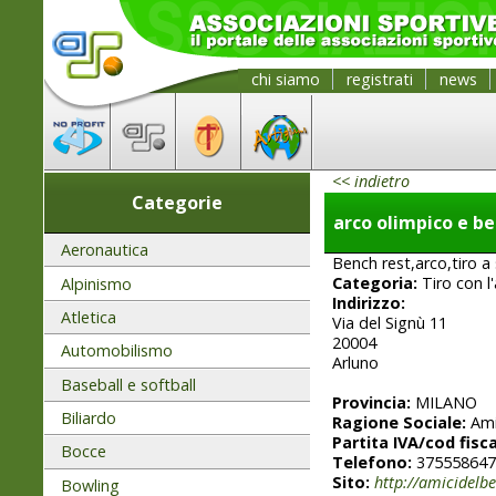
chi siamo
registrati
news
<< indietro
Categorie
arco olimpico e b
Aeronautica
Bench rest,arco,tiro a
Categoria:
Tiro con l
Alpinismo
Indirizzo:
Atletica
Via del Signù 11
20004
Automobilismo
Arluno
Baseball e softball
Provincia:
MILANO
Biliardo
Ragione Sociale:
Ami
Partita IVA/cod fisca
Bocce
Telefono:
375558647
Sito:
http://amicidelbe
Bowling