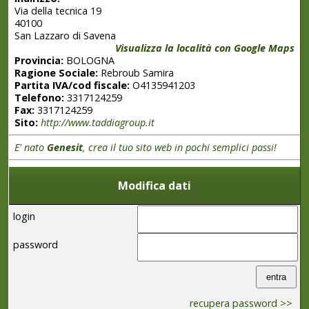
Via della tecnica 19
40100
San Lazzaro di Savena
Visualizza la località con Google Maps
Provincia:
BOLOGNA
Ragione Sociale:
Rebroub Samira
Partita IVA/cod fiscale:
O4135941203
Telefono:
3317124259
Fax:
3317124259
Sito:
http://www.taddiagroup.it
E' nato
Genesit
, crea il tuo sito web in pochi semplici passi!
Modifica dati
login
password
recupera password >>