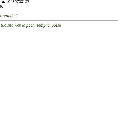
le:
10435700157
46
ttomoda.it
l tuo sito web in pochi semplici passi!