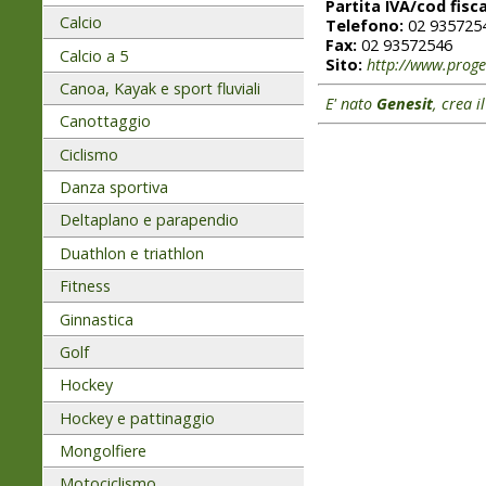
Partita IVA/cod fisca
Calcio
Telefono:
02 935725
Fax:
02 93572546
Calcio a 5
Sito:
http://www.proge
Canoa, Kayak e sport fluviali
E' nato
Genesit
, crea i
Canottaggio
Ciclismo
Danza sportiva
Deltaplano e parapendio
Duathlon e triathlon
Fitness
Ginnastica
Golf
Hockey
Hockey e pattinaggio
Mongolfiere
Motociclismo