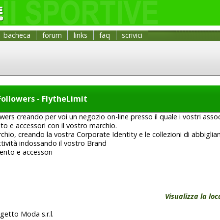
bacheca
forum
links
faq
scrivici
Followers - FlytheLimit
owers creando per voi un negozio on-line presso il quale i vostri asso
o e accessori con il vostro marchio.
hio, creando la vostra Corporate Identity e le collezioni di abbiglia
ttività indossando il vostro Brand
ento e accessori
Visualizza la lo
getto Moda s.r.l.