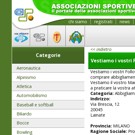
chi siamo
registrati
news
<< indietro
Categorie
Vestiamo i vostri 
Aeronautica
Vestiamo i vostri Foll
comprare abbigliament
Alpinismo
Vestiamo il vostro Marc
Atletica
a praticare la vostra a
Categoria:
Abbigliam
Automobilismo
Indirizzo:
Via Brescia, 12
Baseball e softball
20045
Biliardo
Lainate
Bocce
Provincia:
MILANO
Ragione Sociale:
Pro
Bowling