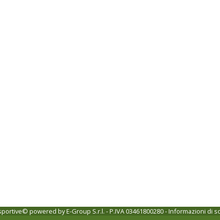
 sportive© powered by
E-Group S.r.l. - P.IVA 03461800280
-
Informazioni di s