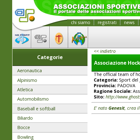
chi siamo
registrati
news
<< indietro
Categorie
Associazione Hoc
Aeronautica
The official team of ho
Categoria:
Sport del 
Alpinismo
Provincia:
PADOVA
Atletica
Ragione Sociale:
Ass
Sito:
http://www.ghos
Automobilismo
E' nato
Genesit
, crea i
Baseball e softball
Biliardo
Bocce
Bowling