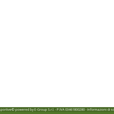
 sportive© powered by
E-Group S.r.l. - P.IVA 03461800280
-
Informazioni di s