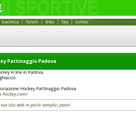
bacheca
forum
links
faq
scrivici
key Pattinaggio Padova
ckey in line in Padova.
ghiaccio
ociazione Hockey Pattinaggio Padova
ts-hockey.com/
l tuo sito web in pochi semplici passi!