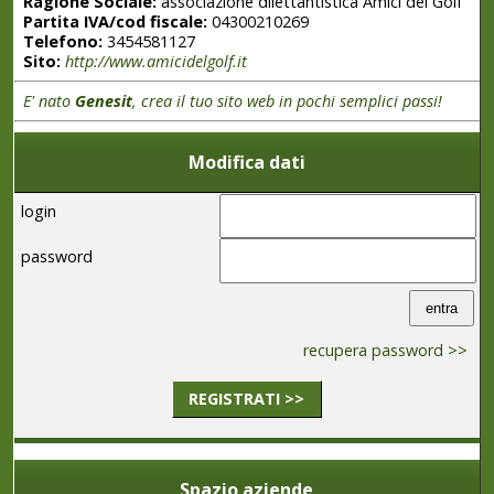
Ragione Sociale:
associazione dilettantistica Amici del Golf
Partita IVA/cod fiscale:
04300210269
Telefono:
3454581127
Sito:
http://www.amicidelgolf.it
E' nato
Genesit
, crea il tuo sito web in pochi semplici passi!
Modifica dati
login
password
recupera password >>
REGISTRATI >>
Spazio aziende