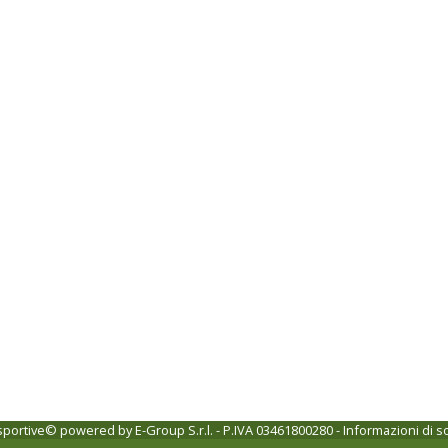
 sportive© powered by
E-Group S.r.l. - P.IVA 03461800280
-
Informazioni di s