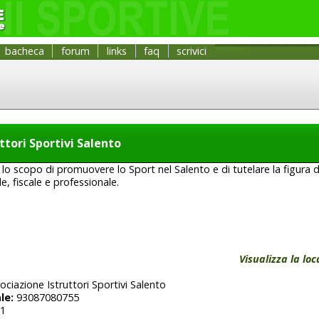
bacheca
forum
links
faq
scrivici
ttori Sportivi Salento
lo scopo di promuovere lo Sport nel Salento e di tutelare la figura de
le, fiscale e professionale.
Visualizza la lo
ciazione Istruttori Sportivi Salento
le:
93087080755
1