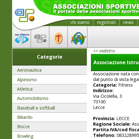
chi siamo
registrati
news
<< indietro
Categorie
Associazione Istru
Aeronautica
Associazione nata con 
dal punto di vista lega
Alpinismo
Categoria:
Fitness
Atletica
Indirizzo:
Via Cicolella, 3
Automobilismo
73100
Lecce
Baseball e softball
Biliardo
Provincia:
LECCE
Ragione Sociale:
Asso
Bocce
Partita IVA/cod fisca
Telefono:
083228995
Bowling