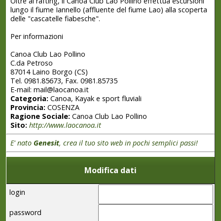
Oltre al rafting, il Canoa Club Lao Pollino effettua escursioni
lungo il fiume Iannello (affluente del fiume Lao) alla scoperta
delle "cascatelle fiabesche".
Per informazioni
Canoa Club Lao Pollino
C.da Petroso
87014 Laino Borgo (CS)
Tel. 0981.85673, Fax. 0981.85735
E-mail: mail@laocanoa.it
Categoria:
Canoa, Kayak e sport fluviali
Provincia:
COSENZA
Ragione Sociale:
Canoa Club Lao Pollino
Sito:
http://www.laocanoa.it
E' nato
Genesit
, crea il tuo sito web in pochi semplici passi!
Modifica dati
login
password