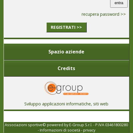
recupera password >>
REGISTRATI >>
Spazio aziende
Credits
Sviluppo applicazioni informatiche, siti web
Associazioni sportive© powered by
E-Group S.r.l. - P.IVA 03461800280
-
Informazioni di società
-
privacy