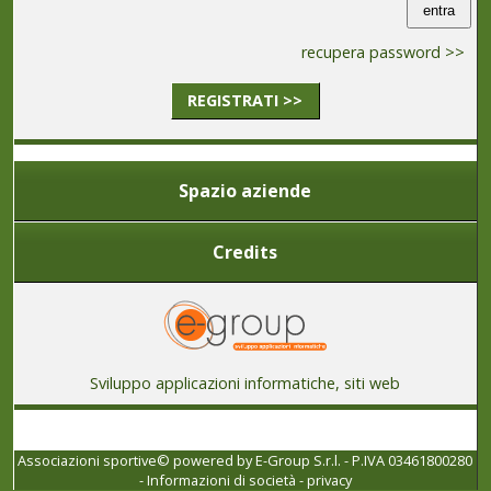
recupera password >>
REGISTRATI >>
Spazio aziende
Credits
Sviluppo applicazioni informatiche, siti web
Associazioni sportive© powered by
E-Group S.r.l. - P.IVA 03461800280
-
Informazioni di società
-
privacy