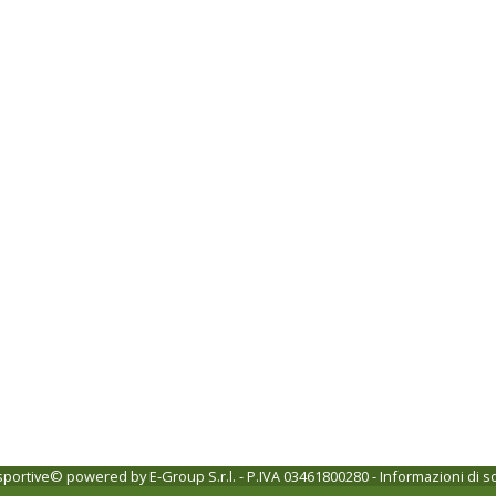
 sportive© powered by
E-Group S.r.l. - P.IVA 03461800280
-
Informazioni di s