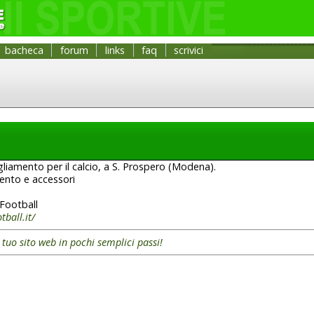
bacheca
forum
links
faq
scrivici
gliamento per il calcio, a S. Prospero (Modena).
ento e accessori
Football
ball.it/
l tuo sito web in pochi semplici passi!