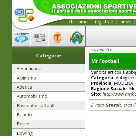
chi siamo
registrati
news
<< indietro
Categorie
Mr Football
Aeronautica
Vendita articoli e abbi
Categoria:
Abbigliam
Alpinismo
Provincia:
MODENA
Atletica
Ragione Sociale:
Mr 
Sito:
http://www.mrfoot
Automobilismo
E' nato
Genesit
, crea i
Baseball e softball
Biliardo
Bocce
Bowling