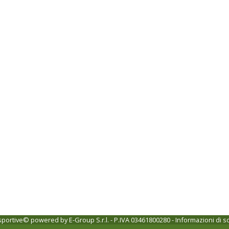
 sportive© powered by
E-Group S.r.l. - P.IVA 03461800280
-
Informazioni di s