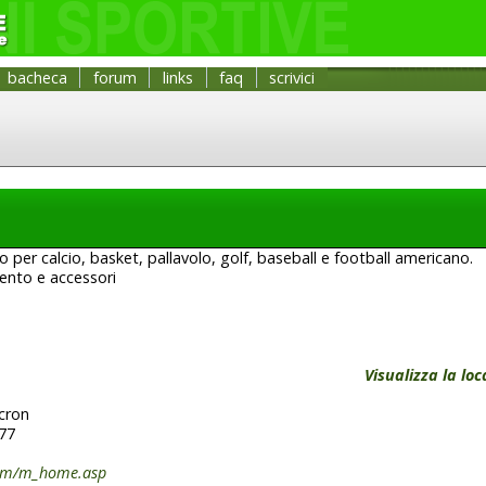
bacheca
forum
links
faq
scrivici
 per calcio, basket, pallavolo, golf, baseball e football americano.
ento e accessori
Visualizza la lo
cron
77
com/m_home.asp