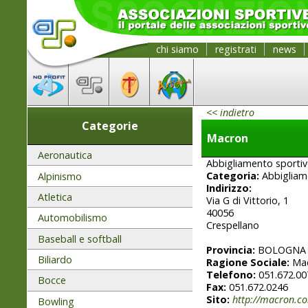
chi siamo
registrati
news
<< indietro
Categorie
Macron
Aeronautica
Abbigliamento sportivo
Categoria:
Abbigliam
Alpinismo
Indirizzo:
Atletica
Via G di Vittorio, 1
40056
Automobilismo
Crespellano
Baseball e softball
Provincia:
BOLOGNA
Biliardo
Ragione Sociale:
Ma
Telefono:
051.672.00
Bocce
Fax:
051.672.0246
Sito:
http://macron.
Bowling