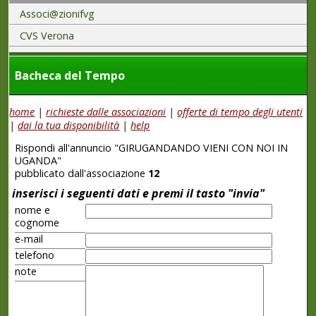
Associ@zionifvg
CVS Verona
Bacheca del Tempo
home
|
richieste dalle associazioni
|
offerte di tempo degli utenti
|
dai la tua disponibilità
|
help
Rispondi all'annuncio "GIRUGANDANDO VIENI CON NOI IN
UGANDA"
pubblicato dall'associazione
12
inserisci i seguenti dati e premi il tasto "invia"
nome e
cognome
e-mail
telefono
note