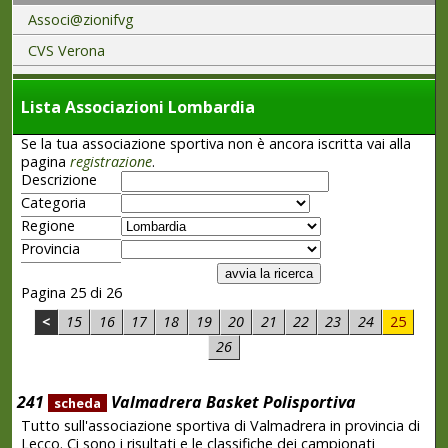
Associ@zionifvg
CVS Verona
Lista Associazioni Lombardia
Se la tua associazione sportiva non è ancora iscritta vai alla
pagina
registrazione
.
Descrizione
Categoria
Regione
Provincia
Pagina 25 di 26
<
15
16
17
18
19
20
21
22
23
24
25
26
241
Valmadrera Basket Polisportiva
scheda
Tutto sull'associazione sportiva di Valmadrera in provincia di
Lecco. Ci sono i risultati e le classifiche dei campionati