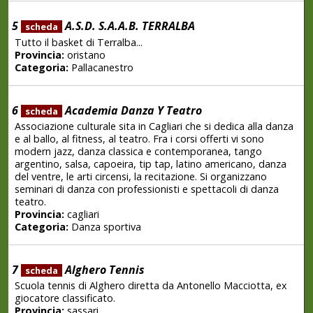
5
A.S.D. S.A.A.B. TERRALBA
scheda
Tutto il basket di Terralba...
Provincia:
oristano
Categoria:
Pallacanestro
6
Academia Danza Y Teatro
scheda
Associazione culturale sita in Cagliari che si dedica alla danza
e al ballo, al fitness, al teatro. Fra i corsi offerti vi sono
modern jazz, danza classica e contemporanea, tango
argentino, salsa, capoeira, tip tap, latino americano, danza
del ventre, le arti circensi, la recitazione. Si organizzano
seminari di danza con professionisti e spettacoli di danza
teatro.
Provincia:
cagliari
Categoria:
Danza sportiva
7
Alghero Tennis
scheda
Scuola tennis di Alghero diretta da Antonello Macciotta, ex
giocatore classificato.
Provincia:
sassari