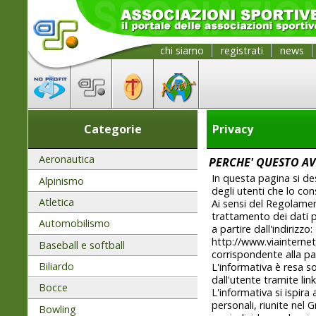
chi siamo
registrati
news
Categorie
Privacy
Aeronautica
PERCHE' QUESTO AV
In questa pagina si de
Alpinismo
degli utenti che lo con
Atletica
Ai sensi del Regolame
trattamento dei dati pe
Automobilismo
a partire dall'indirizzo:
http://www.viainternet
Baseball e softball
corrispondente alla pag
Biliardo
L'informativa è resa so
dall'utente tramite link
Bocce
L'informativa si ispir
personali, riunite nel 
Bowling