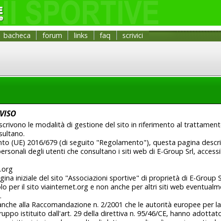
bacheca
forum
links
faq
scrivici
VISO
scrivono le modalità di gestione del sito in riferimento al trattament
sultano.
nto (UE) 2016/679 (di seguito "Regolamento"), questa pagina descri
rsonali degli utenti che consultano i siti web di E-Group Srl, accessib
.org
ina iniziale del sito "Associazioni sportive" di proprietà di E-Group S
lo per il sito viainternet.org e non anche per altri siti web eventual
.
a anche alla Raccomandazione n. 2/2001 che le autorità europee per la
Gruppo istituito dall'art. 29 della direttiva n. 95/46/CE, hanno adotta