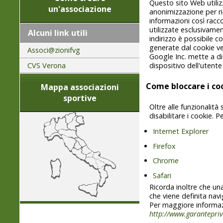
Questo sito Web utiliz
un'associazione
anonimizzazione per rid
informazioni così racc
utilizzate esclusivamen
Alcuni link utili
indirizzo è possibile c
generate dal cookie v
Associ@zionifvg
Google Inc. mette a d
CVS Verona
dispositivo dell'utente 
Come bloccare i co
Mappa associazioni
sportive
Oltre alle funzionalità
disabilitare i cookie. P
Internet Explorer
Firefox
Chrome
Safari
Ricorda inoltre che una
che viene definita navi
Per maggiore informazi
http://www.garantepriv