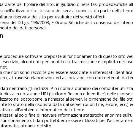
da parte del titolare del sito, in giudizio o nelle fasi propedeutiche a
i nell'utilizzo dello stesso o dei servizi connessi da parte dell'Utente
l'area riservata del sito per usufruire dei servizi offerti.
ensi del D.Lgs. 196/2003, E-Group Srl richiede il consenso dell'uten
mento dei dati personali.
TI
e le procedure software preposte al funzionamento di questo sito we
esercizio, alcuni dati personali la cui trasmissione è implicita nell'uso
net.
ni che non sono raccolte per essere associate a interessati identifica
ro, attraverso elaborazioni ed associazioni con dati detenuti da ter
dati rientrano gli indirizzi IP o i nomi a dominio dei computer utilizzat
indirizzi in notazione URI (Uniform Resource Identifier) delle risorse ri
lizzato nel sottoporre la richiesta al server, la dimensione del file ott
te lo stato della risposta data dal server (buon fine, errore, ecc.) e
rativo e all'ambiente informatico dell'utente.
lizzati al solo fine di ricavare informazioni statistiche anonime sull'u
o funzionamento. I dati potrebbero essere utilizzati per l'accertament
informatici ai danni del sito.