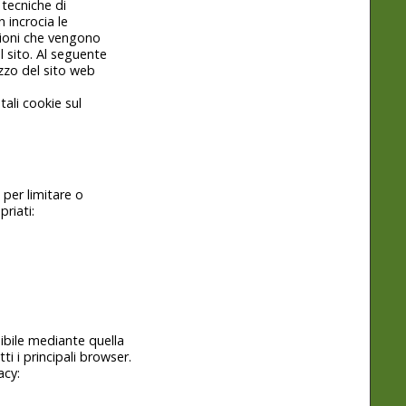
 tecniche di
 incrocia le
zioni che vengono
l sito. Al seguente
lizzo del sito web
tali cookie sul
 per limitare o
priati:
sibile mediante quella
i i principali browser.
acy: