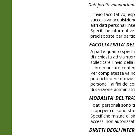
Dati forniti volontariam
L'invio facoltativo, es
successiva acquisizione
altri dati personali inse
Specifiche informative
predisposte per particol
FACOLTATIVITA' DE
A parte quanto specific
di richiesta ad viainte
sollecitare l'invio del
Il loro mancato confer
Per completezza va ric
può richiedere notizie 
personali, ai fini del 
di sanzione amministra
MODALITA' DEL TR
I dati personali sono 
scopi per cui sono stati
Specifiche misure di si
accessi non autorizzati
DIRITTI DEGLI INTE