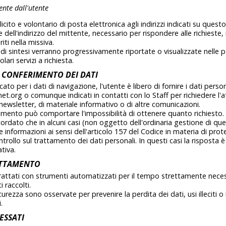
ente dall'utente
plicito e volontario di posta elettronica agli indirizzi indicati su ques
 dell'indirizzo del mittente, necessario per rispondere alle richieste
riti nella missiva.
 di sintesi verranno progressivamente riportate o visualizzate nelle p
ari servizi a richiesta.
L CONFERIMENTO DEI DATI
ato per i dati di navigazione, l'utente è libero di fornire i dati person
rnet.org o comunque indicati in contatti con lo Staff per richiedere l'at
la newsletter, di materiale informativo o di altre comunicazioni.
imento può comportare l'impossibilità di ottenere quanto richiesto.
ordato che in alcuni casi (non oggetto dell'ordinaria gestione di ques
e informazioni ai sensi dell'articolo 157 del Codice in materia di prot
controllo sul trattamento dei dati personali. In questi casi la risposta
tiva.
ATTAMENTO
trattati con strumenti automatizzati per il tempo strettamente neces
 raccolti.
curezza sono osservate per prevenire la perdita dei dati, usi illeciti o
.
RESSATI