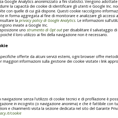
za Google Analytics anonimizzato a fini statistici. Vengono adottate
urre la capacità dei cookie di identificare gli utenti e Google Inc. non
olte con quelle di cui già dispone. Questi cookie raccolgono informa
te in forma aggregata al fine di monitorare e analizzare gli accessi a
onsultare la
privacy policy di Google Analytics
. Le informazioni sull'uti
engono inviate a Google Inc.
isposizione uno
strumento di Opt out
per disabilitare il salvataggio di 
poiché il loro utilizzo ai fini della navigazione non è necessario.
okie
 specifiche offerte da alcuni servizi esterni, ogni browser offre metodi
er maggiori informazioni sulla gestione dei cookie visitate i link appro
 navigazione senza l'utilizzo di cookie tecnici e di profilazione è pos
gazione in incognito (o navigazione anonima) e che è fattibile con tutt
oni e chiarimenti visita la sezione dedicata nel sito del Garante Priv
acy.it/cookie