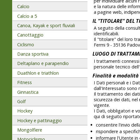
per individuare alcuni r
Calcio
e la natura delle infor
a pagine web, indipen
Calcio a 5
IL "TITOLARE" DEL
Canoa, Kayak e sport fluviali
A seguito della consul
identificabili.
Canottaggio
Il "titolare" del loro 
Ciclismo
Fermi 9 - 35136 Padova
LUOGO DI TRATTAME
Danza sportiva
I trattamenti connessi
Deltaplano e parapendio
personale tecnico dell'
Duathlon e triathlon
Finalità e modalità
Fitness
I Dati personali e i Da
dall'Interessato sono r
Ginnastica
Il trattamento dei dat
sicurezza dei dati, nel
Golf
vigente.
I Dati, obbligatori e vo
Hockey
qui di seguito riportat
Hockey e pattinaggio
consentire l'invio del
Mongolfiere
rispondere a specifich
informare l'Utente in
Motociclismo