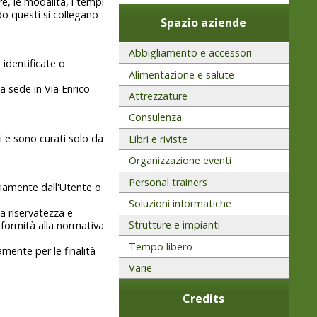
are, le modalità, i tempi
do questi si collegano
Spazio aziende
Abbigliamento e accessori
 identificate o
Alimentazione e salute
ha sede in Via Enrico
Attrezzature
Consulenza
i e sono curati solo da
Libri e riviste
Organizzazione eventi
Personal trainers
ariamente dall'Utente o
Soluzioni informatiche
a riservatezza e
Strutture e impianti
nformità alla normativa
Tempo libero
vamente per le finalità
Varie
Credits