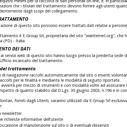
equisiti minimi per la raccolta di dati personali on-line, e, in particol
mazioni che i titolari del trattamento devono fornire agli utenti quan
dentemente dagli scopi del collegamento.
 TRATTAMENTO
tazione di questo sito possono essere trattati dati relativi a persone
trattamento è E-Group Srl, proprietaria del sito "viainternet.org", che 
 (PD) - Italia.
NTO DEI DATI
 ai servizi web di questo sito hanno luogo presso la predetta sede d
Ufficio incaricato del trattamento.
 del trattamento
ti di navigazione raccolti automaticamente dal sito o inseriti volont
accolti per le finalità e mediante le modalità di seguito riportate.
i avverrà per mezzo di strumenti e con modalità volte ad assicurare l
 rispetto di quanto stabilito dal D.Lgs. 30 giugno 2003, n.196 e in co
lontari, forniti dagli Utenti, saranno utilizzati da E-Group Srl esclusi
e:
la newsletter.
e richieste informative dell'utente
 occasione di manutenzione sul sito o di eventuali disservizi