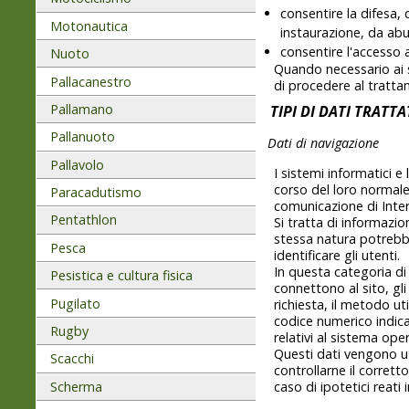
consentire la difesa, 
Motonautica
instaurazione, da abus
consentire l'accesso al
Nuoto
Quando necessario ai s
Pallacanestro
di procedere al tratta
Pallamano
TIPI DI DATI TRATTA
Pallanuoto
Dati di navigazione
Pallavolo
I sistemi informatici 
corso del loro normale 
Paracadutismo
comunicazione di Inter
Pentathlon
Si tratta di informazio
stessa natura potrebbe
Pesca
identificare gli utenti.
In questa categoria di 
Pesistica e cultura fisica
connettono al sito, gli 
Pugilato
richiesta, il metodo uti
codice numerico indican
Rugby
relativi al sistema ope
Questi dati vengono uti
Scacchi
controllarne il corrett
Scherma
caso di ipotetici reati 