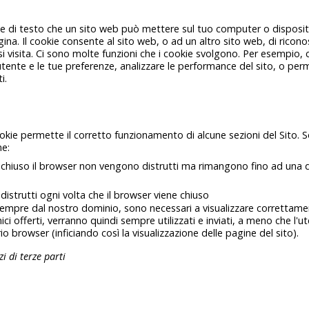
file di testo che un sito web può mettere sul tuo computer o disposi
gina. Il cookie consente al sito web, o ad un altro sito web, di riconos
si visita. Ci sono molte funzioni che i cookie svolgono. Per esempio, 
utente e le tue preferenze, analizzare le performance del sito, o per
i.
okie permette il corretto funzionamento di alcune sezioni del Sito. 
ne:
a chiuso il browser non vengono distrutti ma rimangono fino ad una
distrutti ogni volta che il browser viene chiuso
 sempre dal nostro dominio, sono necessari a visualizzare correttament
nici offerti, verranno quindi sempre utilizzati e inviati, a meno che l'
o browser (inficiando così la visualizzazione delle pagine del sito).
zi di terze parti