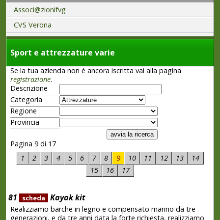
Associ@zionifvg
CVS Verona
Sport e attrezzature varie
Se la tua azienda non è ancora iscritta vai alla pagina
registrazione
.
Descrizione
Categoria
Regione
Provincia
Pagina 9 di 17
1
2
3
4
5
6
7
8
9
10
11
12
13
14
15
16
17
81
Kayak kit
scheda
Realizziamo barche in legno e compensato marino da tre
generazioni, e da tre anni data la forte richiesta, realizziamo