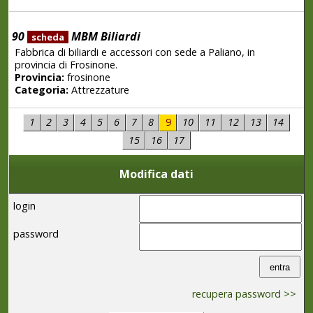
90
MBM Biliardi
scheda
Fabbrica di biliardi e accessori con sede a Paliano, in
provincia di Frosinone.
Provincia:
frosinone
Categoria:
Attrezzature
1
2
3
4
5
6
7
8
9
10
11
12
13
14
15
16
17
Modifica dati
login
password
recupera password >>