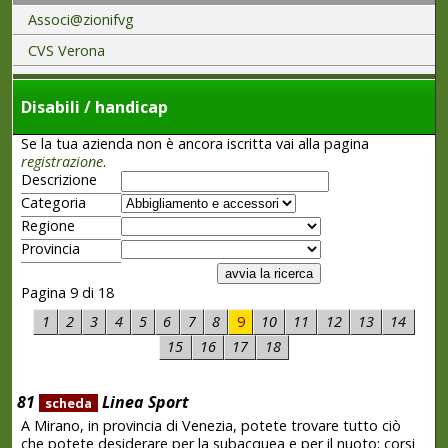
Associ@zionifvg
CVS Verona
Disabili / handicap
Se la tua azienda non è ancora iscritta vai alla pagina
registrazione
.
Descrizione
Categoria
Regione
Provincia
Pagina 9 di 18
1
2
3
4
5
6
7
8
9
10
11
12
13
14
15
16
17
18
81
Linea Sport
scheda
A Mirano, in provincia di Venezia, potete trovare tutto ciò
che potete desiderare per la subacquea e per il nuoto: corsi