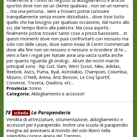
Finalmente a Torino un negozio di abbigliamento e articoli
sportivi dove non sei un cliente qualsiasi... non sei un numero
... ma una persona... vieni a trovarci potrai curiosare
tranquillamente senza essere disturbato... dove trovi tutto
quello che hai bisogno per qualsiasi occasione, dal nuoto allo
sci, dal tempo libero alla palestra. Ma cosa aspetti...
finalmente potrai trovare tante cose a prezzi bassissimi.... In
questi momenti dove non puoi confrontarti con nessuno ma
solo con delle casse, dove siamo invasi di Centri Commerciali
dove alla fine non sei nessuno e nessuno si ricordera' di te....
vieni a fare i regali per Natale avrai una vasta scelta anche
per quanto riguarda gli orologi... Alcuni dei nostri marchi
principali sono : Rip Curl, Slam, West Scout, Nike, Adidas,
Reebok, Asics, Puma, Ryal, Astrolabio, Champoin, Columbia,
Mizuno, O'Neill, Arena, Anzi Besson, Le Coq Sportif,
Converse, Trezeta, Diadora, etc...
Provincia:
torino
Categoria:
Abbigliamento e accessori
78
La Parapenderia
scheda
Vendita di attrezzature, strumentazione, abbigliamento e
accessori per il parapendio. Inoltre una scuola di parapendio
insegna ad avvicinarsi al mondo del volo libero nella
splendida cornice alpina del Trentino