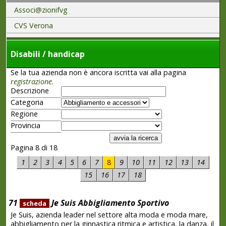
Associ@zionifvg
CVS Verona
Disabili / handicap
Se la tua azienda non è ancora iscritta vai alla pagina
registrazione
.
Descrizione
Categoria
Regione
Provincia
Pagina 8 di 18
1
2
3
4
5
6
7
8
9
10
11
12
13
14
15
16
17
18
71
Je Suis Abbigliamento Sportivo
scheda
Je Suis, azienda leader nel settore alta moda e moda mare,
abbigliamento per la ginnastica ritmica e artistica, la danza, il