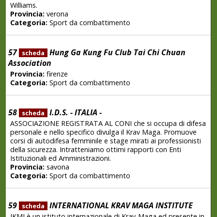
Williams.
Provincia:
verona
Categoria:
Sport da combattimento
57
Hung Ga Kung Fu Club Tai Chi Chuan
scheda
Association
Provincia:
firenze
Categoria:
Sport da combattimento
58
I.D.S. - ITALIA -
scheda
ASSOCIAZIONE REGISTRATA AL CONI che si occupa di difesa
personale e nello specifico divulga il Krav Maga. Promuove
corsi di autodifesa femminile e stage mirati ai professionisti
della sicurezza. Intratteniamo ottimi rapporti con Enti
Istituzionali ed Amministrazioni.
Provincia:
savona
Categoria:
Sport da combattimento
59
INTERNATIONAL KRAV MAGA INSTITUTE
scheda
IKMI è un istituto internazionale di Krav-Maga ed presente in