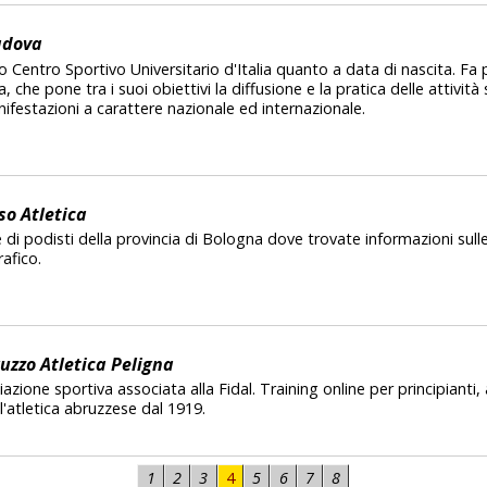
adova
o Centro Sportivo Universitario d'Italia quanto a data di nascita. Fa p
 che pone tra i suoi obiettivi la diffusione e la pratica delle attività 
nifestazioni a carattere nazionale ed internazionale.
o Atletica
ne di podisti della provincia di Bologna dove trovate informazioni sull
afico.
uzzo Atletica Peligna
ciazione sportiva associata alla Fidal. Training online per principianti, at
ll'atletica abruzzese dal 1919.
1
2
3
4
5
6
7
8