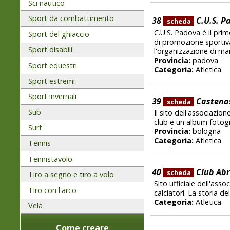
Sci nautico
Sport da combattimento
38
C.U.S. P
scheda
C.U.S. Padova è il prim
Sport del ghiaccio
di promozione sportiva,
Sport disabili
l'organizzazione di ma
Provincia:
padova
Sport equestri
Categoria:
Atletica
Sport estremi
Sport invernali
39
Castenas
scheda
Sub
Il sito dell'associazio
club e un album fotogr
Surf
Provincia:
bologna
Categoria:
Atletica
Tennis
Tennistavolo
40
Club Abr
scheda
Tiro a segno e tiro a volo
Sito ufficiale dell'asso
Tiro con l'arco
calciatori. La storia de
Categoria:
Atletica
Vela
Come creare