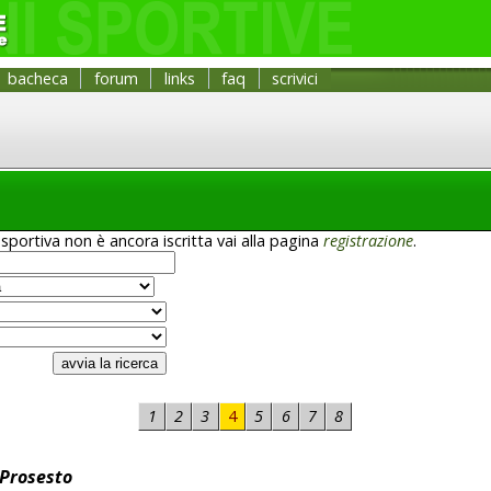
bacheca
forum
links
faq
scrivici
sportiva non è ancora iscritta vai alla pagina
registrazione
.
1
2
3
4
5
6
7
8
 Prosesto