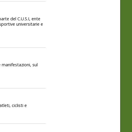
arte del C.U.S.I, ente
sportive universitarie e
e manifestazioni, sul
leti, ciclisti e