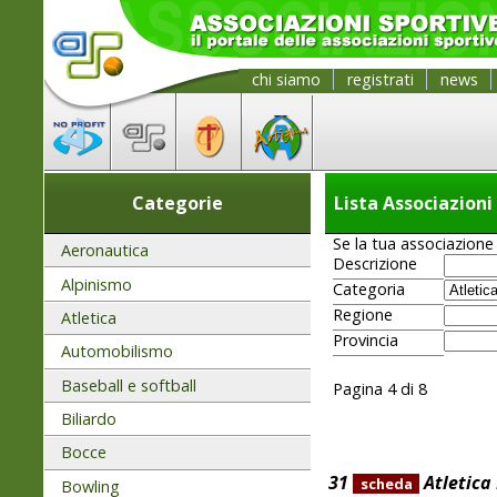
chi siamo
registrati
news
Categorie
Lista Associazioni
Se la tua associazione 
Aeronautica
Descrizione
Alpinismo
Categoria
Regione
Atletica
Provincia
Automobilismo
Baseball e softball
Pagina 4 di 8
Biliardo
Bocce
31
Atletica
scheda
Bowling