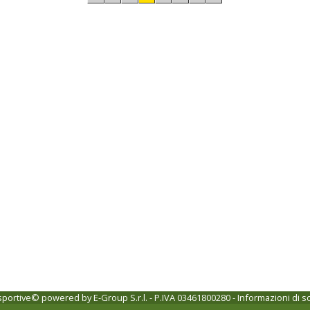
 sportive© powered by
E-Group S.r.l. - P.IVA 03461800280
-
Informazioni di s