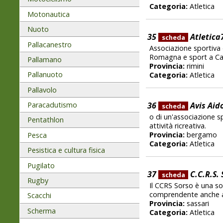
Categoria:
Atletica
Motonautica
Nuoto
35
Atletica
scheda
Pallacanestro
Associazione sportiva di
Romagna e sport a Catt
Pallamano
Provincia:
rimini
Pallanuoto
Categoria:
Atletica
Pallavolo
Paracadutismo
36
Avis Aid
scheda
o di un'associazione 
Pentathlon
attività ricreativa.
Provincia:
bergamo
Pesca
Categoria:
Atletica
Pesistica e cultura fisica
Pugilato
37
C.C.R.S. 
scheda
Rugby
Il CCRS Sorso è una so
comprendente anche atti
Scacchi
Provincia:
sassari
Scherma
Categoria:
Atletica