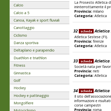
La Prosesto Atletica 
Calcio
ininterrottamente il pr
Provincia:
milano
Calcio a 5
Categoria:
Atletica
Canoa, Kayak e sport fluviali
Canottaggio
32
Atletica 
scheda
Ciclismo
Atletica Sestese (FI).
Provincia:
firenze
Danza sportiva
Categoria:
Atletica
Deltaplano e parapendio
Duathlon e triathlon
33
Atletica
scheda
Fitness
Società nata per favor
Provincia:
rieti
Ginnastica
Categoria:
Atletica
Golf
Hockey
34
Atletica 
scheda
Hockey e pattinaggio
Il sito dell'associazio
informazioni e risultati
Mongolfiere
corse campestri
Provincia:
roma
Motociclismo