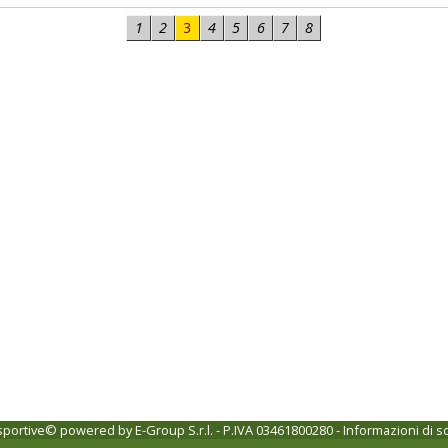
1
2
3
4
5
6
7
8
 sportive© powered by
E-Group S.r.l. - P.IVA 03461800280
-
Informazioni di s