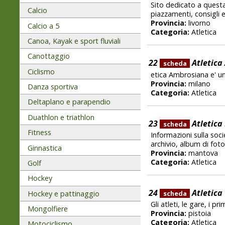
Sito dedicato a questa
Calcio
piazzamenti, consigli e
Provincia:
livorno
Calcio a 5
Categoria:
Atletica
Canoa, Kayak e sport fluviali
Canottaggio
22
Atletica
scheda
Ciclismo
etica Ambrosiana e' una
Provincia:
milano
Danza sportiva
Categoria:
Atletica
Deltaplano e parapendio
Duathlon e triathlon
23
Atletica
scheda
Fitness
Informazioni sulla soci
archivio, album di foto 
Ginnastica
Provincia:
mantova
Categoria:
Atletica
Golf
Hockey
24
Atletica 
Hockey e pattinaggio
scheda
Gli atleti, le gare, i pri
Mongolfiere
Provincia:
pistoia
Categoria:
Atletica
Motociclismo