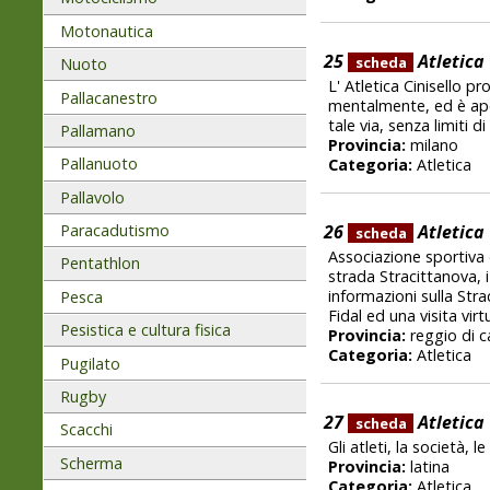
Motonautica
25
Atletica 
scheda
Nuoto
L' Atletica Cinisello 
Pallacanestro
mentalmente, ed è ape
tale via, senza limiti d
Pallamano
Provincia:
milano
Pallanuoto
Categoria:
Atletica
Pallavolo
Paracadutismo
26
Atletica
scheda
Associazione sportiva 
Pentathlon
strada Stracittanova, i
informazioni sulla Strac
Pesca
Fidal ed una visita vir
Pesistica e cultura fisica
Provincia:
reggio di c
Categoria:
Atletica
Pugilato
Rugby
27
Atletica
scheda
Scacchi
Gli atleti, la società, l
Scherma
Provincia:
latina
Categoria:
Atletica