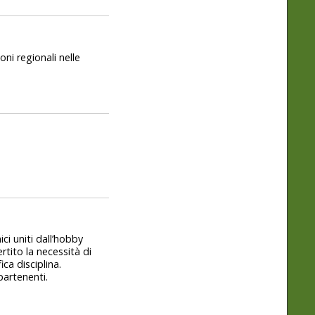
oni regionali nelle
ci uniti dall’hobby
rtito la necessità di
ca disciplina.
partenenti.