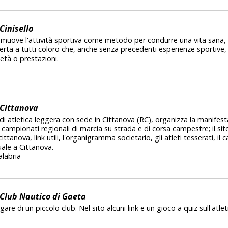
Cinisello
promuove l'attività sportiva come metodo per condurre una vita sana,
rta a tutti coloro che, anche senza precedenti esperienze sportive,
i età o prestazioni.
 Cittanova
di atletica leggera con sede in Cittanova (RC), organizza la manifest
 campionati regionali di marcia su strada e di corsa campestre; il si
ittanova, link utili, l'organigramma societario, gli atleti tesserati, il
tuale a Cittanova.
alabria
 Club Nautico di Gaeta
e gare di un piccolo club. Nel sito alcuni link e un gioco a quiz sull'atlet