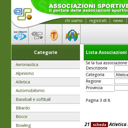
chi siamo
registrati
news
Categorie
Lista Associazioni
Se la tua associazione 
Aeronautica
Descrizione
Alpinismo
Categoria
Regione
Atletica
Provincia
Automobilismo
Baseball e softball
Pagina 3 di 8
Biliardo
Bocce
21
Atletica
scheda
Bowling