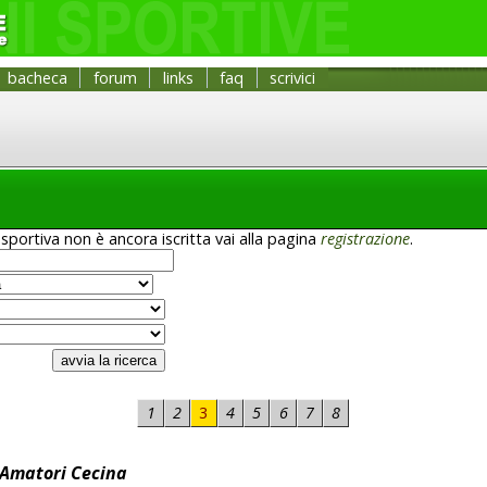
bacheca
forum
links
faq
scrivici
sportiva non è ancora iscritta vai alla pagina
registrazione
.
1
2
3
4
5
6
7
8
 Amatori Cecina