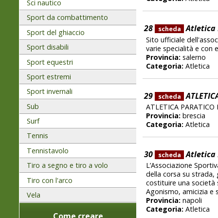
Sci nautico
Sport da combattimento
28
Atletica 
scheda
Sport del ghiaccio
Sito ufficiale dell'asso
Sport disabili
varie specialità e con 
Provincia:
salerno
Sport equestri
Categoria:
Atletica
Sport estremi
Sport invernali
29
ATLETIC
scheda
Sub
ATLETICA PARATICO B
Provincia:
brescia
Surf
Categoria:
Atletica
Tennis
Tennistavolo
30
Atletica 
scheda
L’Associazione Sportiva
Tiro a segno e tiro a volo
della corsa su strada, 
Tiro con l'arco
costituire una società 
Agonismo, amicizia e s
Vela
Provincia:
napoli
Categoria:
Atletica
Come creare