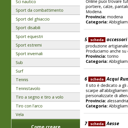
Online puoi trovare tu
Sci nautico
portiere, calze, pantal
Sport da combattimento
Modena.
Provincia:
modena
Sport del ghiaccio
Categoria:
Abbigliam
Sport disabili
Sport equestri
5
accessori 
scheda
Sport estremi
produzione artigianale 
Produciamo anche su di
Sport invernali
Provincia:
torino
Categoria:
Abbigliam
Sub
Surf
6
Acqui Ru
scheda
Tennis
Il sito è dedicato a gl
Tennistavolo
scarpe all'abbigliament
personalizzate di alle
Tiro a segno e tiro a volo
Provincia:
alessandri
Tiro con l'arco
Categoria:
Abbigliam
Vela
7
Aesse
scheda
Come creare