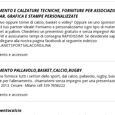
ENTO E CALZATURE TECNICHE, FORNITURE PER ASSOCIAZIO
AR, GRAFICA E STAMPE PERSONALIZZATE
vo oppure tornei di calcio, basket o volley? Oppure sei uno sponsor
il tuo partner ideale! Forniamo e personalizziamo ogni tipo di materia
et ai palloni. Chiedeteci un preventivo gratuito e senza impegno! Ab
 e assicuriamo tempi di consegna RAPIDISSIMI. Se desiderate saper
ollegarvi alla nostra pagina facebook al seguente indirizzo:
PLANETSPORTSALACONSILINA
ento e accessori
MENTO PALLAVOLO,BASKET,CALCIO,RUGBY
fornisce tutti i settori dello sport, dal calcio, pallavolo, rugby, b
ure per l'allenamento.. chiamatemi senza impegno per una presentazi
e 2013. Cesare- Milano cell 339 7656222
ento e accessori
entocalcio