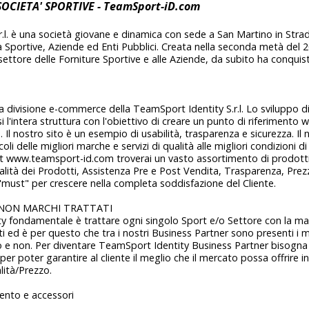
 SOCIETA' SPORTIVE - TeamSport-iD.com
.l. è una società giovane e dinamica con sede a San Martino in Strad
età Sportive, Aziende ed Enti Pubblici. Creata nella seconda metà del 
settore delle Forniture Sportive e alle Aziende, da subito ha conquist
 divisione e-commerce della TeamSport Identity S.r.l. Lo sviluppo d
l'intera struttura con l'obiettivo di creare un punto di riferimento w
. Il nostro sito è un esempio di usabilità, trasparenza e sicurezza. Il
ticoli delle migliori marche e servizi di qualità alle migliori condizioni d
et www.teamsport-id.com troverai un vasto assortimento di prodotti 
ualità dei Prodotti, Assistenza Pre e Post Vendita, Trasparenza, Prez
 "must" per crescere nella completa soddisfazione del Cliente.
 NON MARCHI TRATTATI
y fondamentale è trattare ogni singolo Sport e/o Settore con la ma
ti ed è per questo che tra i nostri Business Partner sono presenti i m
 e non. Per diventare TeamSport Identity Business Partner bisogna a
per poter garantire al cliente il meglio che il mercato possa offrire in
lità/Prezzo.
ento e accessori