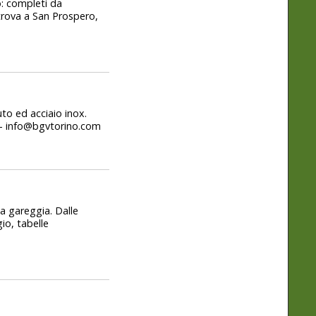
o: completi da
 trova a San Prospero,
uto ed acciaio inox.
m - info@bgvtorino.com
ia gareggia. Dalle
io, tabelle