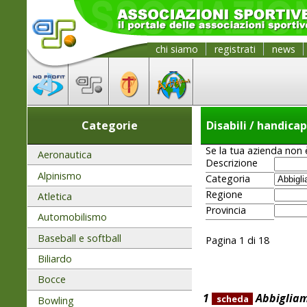
chi siamo
registrati
news
Categorie
Disabili / handicap
Se la tua azienda non è
Aeronautica
Descrizione
Alpinismo
Categoria
Regione
Atletica
Provincia
Automobilismo
Baseball e softball
Pagina 1 di 18
Biliardo
Bocce
1
Abbigliame
scheda
Bowling