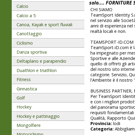
solo.... FORNITURE
Calcio
CHI SIAMO
TeamSport Identity S.r
Calcio a 5
nel servizio alle Soci
Canoa, Kayak e sport fluviali
anni di esperienza nel 
realtà locali e non.
Canottaggio
TEAMSPORT-ID.COM
Ciclismo
TeamSport-iD.com è la
Danza sportiva
ha impegnato per mesi 
Sportive e alle Aziende
Deltaplano e parapendio
quello di offrirti gli ar
del nostro sito intern
Duathlon e triathlon
categorie. Servizio, Q
Fitness
l'Ambiente è il nostro
Ginnastica
BUSINESS PARTNER,
Per TeamSport Identit
Golf
e con i migliori prodot
Hockey
del panorama sportivo
requisiti fondamentali 
Hockey e pattinaggio
Qualità, Rapporto Qua
Provincia:
lodi
Mongolfiere
Categoria:
Abbigliam
Motociclismo