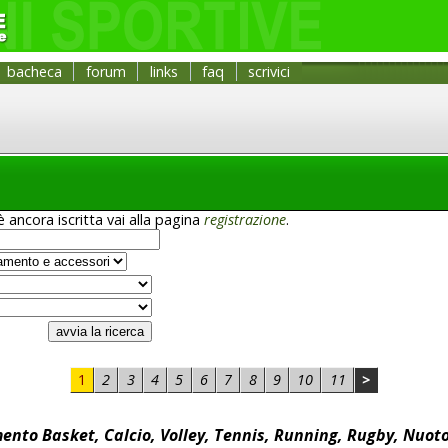
bacheca
forum
links
faq
scrivici
 ancora iscritta vai alla pagina
registrazione
.
1
2
3
4
5
6
7
8
9
10
11
>
nto Basket, Calcio, Volley, Tennis, Running, Rugby, Nuoto