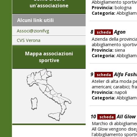
Abbigliamento sportiv
un'associazione
Provincia:
bologna
Categoria:
Abbigliam
Alcuni link utili
Associ@zionifvg
8
Agon
scheda
Azienda della provincia
CVS Verona
abbigliamento sportiv
Provincia:
siena
Mappa associazioni
Categoria:
Abbigliam
sportive
9
Alfa Fash
scheda
Atelier di alta moda pe
americani; caraibici; fr
Provincia:
napoli
Categoria:
Abbigliam
10
All Glow
scheda
Marchio di abbigliame
All Glow vengono disegn
l'abbigliamento sporti