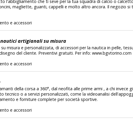
tto l'abbigliamento che ti seve per la tua squadra di calcio o calcett
oncini, magliette, guanti, cappelli e molto altro ancora. Il negozio si
ento e accessori
nautici artigianali su misura
su misura e personalizzata, di accessori per la nautica in pelle, tess
segno del cliente. Preventivi gratuiti. Per info: www.bgvtorino.co
ento e accessori
n
i amanti della corsa a 360°, dal neofita alle prime armi , a chi invece g
o tecnico o a servizi personalizzati, come la videoanalisi dell'appogg
namento e forniture complete per società sportive.
a
ento e accessori