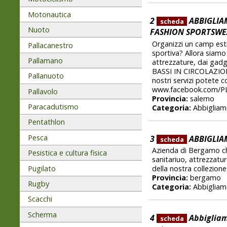
Motonautica
2
ABBIGLIAM
scheda
Nuoto
FASHION SPORTSWE
Organizzi un camp esti
Pallacanestro
sportiva? Allora siamo 
Pallamano
attrezzature, dai gadg
BASSI IN CIRCOLAZIONE
Pallanuoto
nostri servizi potete c
www.facebook.com/
Pallavolo
Provincia:
salerno
Paracadutismo
Categoria:
Abbigliam
Pentathlon
Pesca
3
ABBIGLIA
scheda
Azienda di Bergamo che 
Pesistica e cultura fisica
sanitariuo, attrezzat
Pugilato
della nostra collezion
Provincia:
bergamo
Rugby
Categoria:
Abbigliam
Scacchi
Scherma
4
Abbigliam
scheda