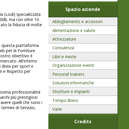
Spazio aziende
a (Lodi) specializzata
2008, ma con oltre 10
Abbigliamento e accessori
ato la fiducia di molte
Alimentazione e salute
Attrezzature
i questa piattaforma
Consulenza
eb per le Forniture
 nostro obiettivo è
Libri e riviste
i mercato. All'interno
Organizzazione eventi
divisi per sport e
zi e Rispetto per
Personal trainers
Soluzioni informatiche
Strutture e impianti
ssima professionalità
archi più prestigiosi
Tempo libero
vere quelli che sono i
 termini di Servizio,
Varie
Credits