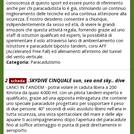
conoscenza di questo sport ed essere punto di riferimento
anche per chi paracadutista lo è già, stimolando un continuo
miglioramento delle tecniche ed una continua attenzione alla
sicurezza. É nostro desiderio consentire a chiunque,
indipendentemente da sesso ed età, di vivere le grandi
emozioni che questa attività regala, fornendo grazie ad uno
staff di istruttori qualificati ed esperti, la possibilità di
sperimentare il volo attraverso lanci di ambientamento con
istruttore e paracadute biposto tandem, corsi AFF
(Accelerated Free Fall) ed allenamenti all'interno del tunnel
del vento verticale.
Categoria:
Paracadutismo
2
.SKYDIVE CINQUALE sun, sea and sky.. dive
scheda
LANCI IN TANDEM - potrai volare in caduta libera a 200
Km/ora da quasi 4.000 mt. con un pilota tandem esperto e
qualificato, grazie ad una apposita imbragatura che contiene
uno speciale paracadute progettato per sopportare il peso
di due persone. 40" secondi di volo assoluto libero nell'aria in
tutta sicurezza, una vista spettacolare del mare e delle alpi
apuane ti accompagneranno dopo l'apertura del paracadute
fino al soffice atterraggio in punta di piedi direttamente in
aeroporto