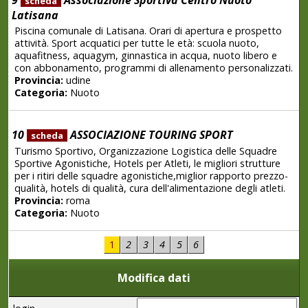
9
Associazione Sportiva Centro Nuoto
scheda
Latisana
Piscina comunale di Latisana. Orari di apertura e prospetto
attività. Sport acquatici per tutte le età: scuola nuoto,
aquafitness, aquagym, ginnastica in acqua, nuoto libero e
con abbonamento, programmi di allenamento personalizzati.
Provincia:
udine
Categoria:
Nuoto
10
ASSOCIAZIONE TOURING SPORT
scheda
Turismo Sportivo, Organizzazione Logistica delle Squadre
Sportive Agonistiche, Hotels per Atleti, le migliori strutture
per i ritiri delle squadre agonistiche,miglior rapporto prezzo-
qualità, hotels di qualità, cura dell'alimentazione degli atleti.
Provincia:
roma
Categoria:
Nuoto
1
2
3
4
5
6
Modifica dati