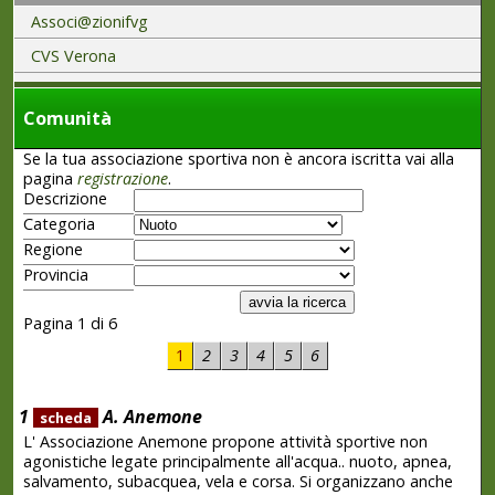
Associ@zionifvg
CVS Verona
Comunità
Se la tua associazione sportiva non è ancora iscritta vai alla
pagina
registrazione
.
Descrizione
Categoria
Regione
Provincia
Pagina 1 di 6
1
2
3
4
5
6
1
A. Anemone
scheda
L' Associazione Anemone propone attività sportive non
agonistiche legate principalmente all'acqua.. nuoto, apnea,
salvamento, subacquea, vela e corsa. Si organizzano anche