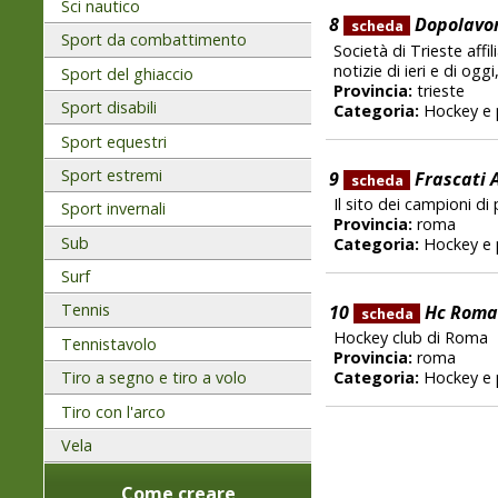
Sci nautico
8
Dopolavoro
scheda
Sport da combattimento
Società di Trieste affi
notizie di ieri e di og
Sport del ghiaccio
Provincia:
trieste
Sport disabili
Categoria:
Hockey e 
Sport equestri
Sport estremi
9
Frascati 
scheda
Il sito dei campioni di 
Sport invernali
Provincia:
roma
Sub
Categoria:
Hockey e 
Surf
Tennis
10
Hc Roma 
scheda
Hockey club di Roma
Tennistavolo
Provincia:
roma
Categoria:
Hockey e 
Tiro a segno e tiro a volo
Tiro con l'arco
Vela
Come creare