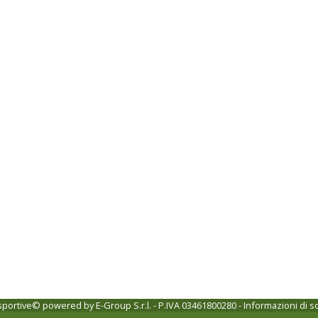
 sportive© powered by
E-Group S.r.l. - P.IVA 03461800280
-
Informazioni di s