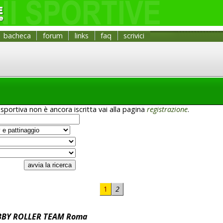
bacheca
forum
links
faq
scrivici
sportiva non è ancora iscritta vai alla pagina
registrazione
.
1
2
EBBY ROLLER TEAM Roma