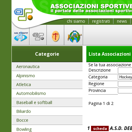
chi siamo
registrati
news
Categorie
Lista Associazioni
Se la tua associazione 
Aeronautica
Descrizione
Alpinismo
Categoria
Regione
Atletica
Provincia
Automobilismo
Baseball e softball
Pagina 1 di 2
Biliardo
Bocce
1
A.S.D. D
scheda
Bowling