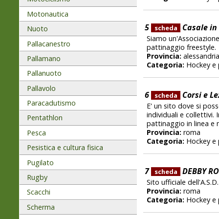
Motonautica
5
Casale in 
scheda
Nuoto
Siamo un'Associazione 
Pallacanestro
pattinaggio freestyle.
Provincia:
alessandri
Pallamano
Categoria:
Hockey e 
Pallanuoto
Pallavolo
6
Corsi e Le
scheda
Paracadutismo
E' un sito dove si poss
individuali e collettivi
Pentathlon
pattinaggio in linea e 
Provincia:
roma
Pesca
Categoria:
Hockey e 
Pesistica e cultura fisica
Pugilato
7
DEBBY RO
scheda
Rugby
Sito ufficiale dell'A.
Provincia:
roma
Scacchi
Categoria:
Hockey e 
Scherma