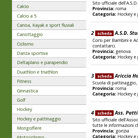
Sito ufficiale dell'A.
Calcio
Provincia:
roma
Categoria:
Hockey e 
Calcio a 5
Canoa, Kayak e sport fluviali
2
A.S.D. St
scheda
Canottaggio
Corsi per Bambini e Adu
Ciclismo
contattarci.
Provincia:
genova
Danza sportiva
Categoria:
Hockey e 
Deltaplano e parapendio
Duathlon e triathlon
3
Ariccia H
scheda
Fitness
Scuola di pattinaggio
Provincia:
roma
Ginnastica
Categoria:
Hockey e 
Golf
Hockey
4
Ass. Patt
scheda
Hockey e pattinaggio
Sito ufficiale dell'Ass
tutte le informazioni 
Mongolfiere
Provincia:
gorizia
Categoria:
Hockey e 
Motociclismo