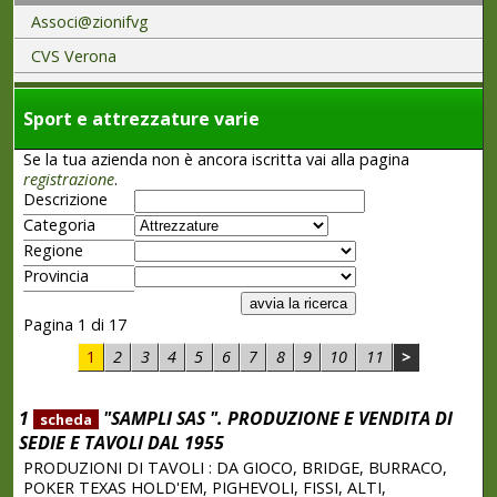
Associ@zionifvg
CVS Verona
Sport e attrezzature varie
Se la tua azienda non è ancora iscritta vai alla pagina
registrazione
.
Descrizione
Categoria
Regione
Provincia
Pagina 1 di 17
1
2
3
4
5
6
7
8
9
10
11
>
1
"SAMPLI SAS ". PRODUZIONE E VENDITA DI
scheda
SEDIE E TAVOLI DAL 1955
PRODUZIONI DI TAVOLI : DA GIOCO, BRIDGE, BURRACO,
POKER TEXAS HOLD'EM, PIGHEVOLI, FISSI, ALTI,