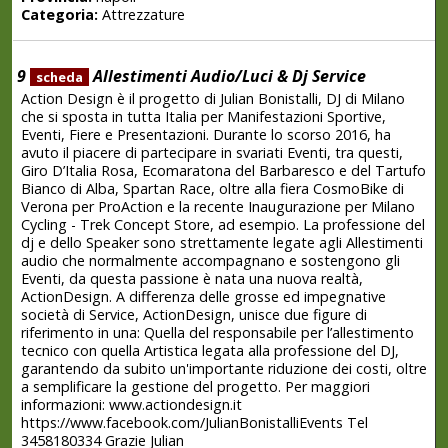
Categoria:
Attrezzature
9
Allestimenti Audio/Luci & Dj Service
scheda
Action Design è il progetto di Julian Bonistalli, DJ di Milano
che si sposta in tutta Italia per Manifestazioni Sportive,
Eventi, Fiere e Presentazioni. Durante lo scorso 2016, ha
avuto il piacere di partecipare in svariati Eventi, tra questi,
Giro D’Italia Rosa, Ecomaratona del Barbaresco e del Tartufo
Bianco di Alba, Spartan Race, oltre alla fiera CosmoBike di
Verona per ProAction e la recente Inaugurazione per Milano
Cycling - Trek Concept Store, ad esempio. La professione del
dj e dello Speaker sono strettamente legate agli Allestimenti
audio che normalmente accompagnano e sostengono gli
Eventi, da questa passione è nata una nuova realtà,
ActionDesign. A differenza delle grosse ed impegnative
società di Service, ActionDesign, unisce due figure di
riferimento in una: Quella del responsabile per l’allestimento
tecnico con quella Artistica legata alla professione del DJ,
garantendo da subito un'importante riduzione dei costi, oltre
a semplificare la gestione del progetto. Per maggiori
informazioni: www.actiondesign.it
https://www.facebook.com/JulianBonistalliEvents Tel
3458180334 Grazie Julian