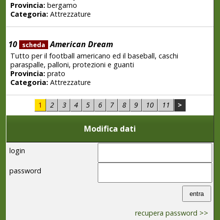
Provincia:
bergamo
Categoria:
Attrezzature
10
American Dream
scheda
Tutto per il football americano ed il baseball, caschi
paraspalle, palloni, protezioni e guanti
Provincia:
prato
Categoria:
Attrezzature
1
2
3
4
5
6
7
8
9
10
11
>
Modifica dati
login
password
recupera password >>