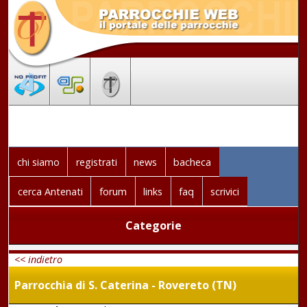
chi siamo
registrati
news
bacheca
cerca Antenati
forum
links
faq
scrivici
Categorie
<< indietro
Parrocchia di S. Caterina - Rovereto (TN)