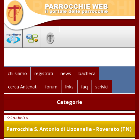
chi siamo
registrati
news
bacheca
cerca Antenati
forum
links
faq
scrivici
Categorie
<< indietro
Parrocchia S. Antonio di Lizzanella - Rovereto (TN)