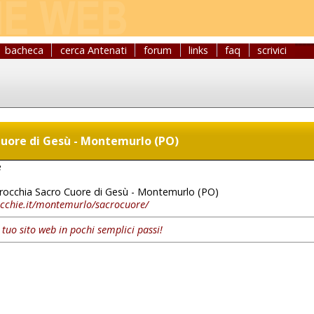
bacheca
cerca Antenati
forum
links
faq
scrivici
Cuore di Gesù - Montemurlo (PO)
e
rocchia Sacro Cuore di Gesù - Montemurlo (PO)
cchie.it/montemurlo/sacrocuore/
l tuo sito web in pochi semplici passi!