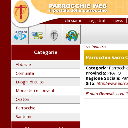
chi siamo
registrati
news
<< indietro
Categorie
Parrocchia Sacro 
Abbazie
Categoria:
Parrocchi
Provincia:
PRATO
Comunità
Ragione Sociale:
Par
Luoghi di culto
Sito:
http://www.parro
Monasteri e conventi
E' nato
Genesit
, crea i
Oratori
Parrocchie
Santuari