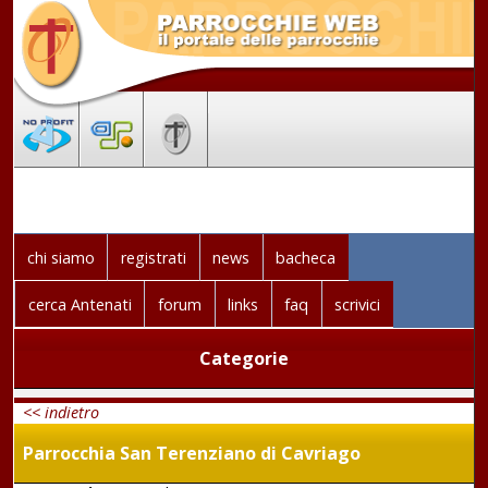
chi siamo
registrati
news
bacheca
cerca Antenati
forum
links
faq
scrivici
Categorie
<< indietro
Parrocchia San Terenziano di Cavriago