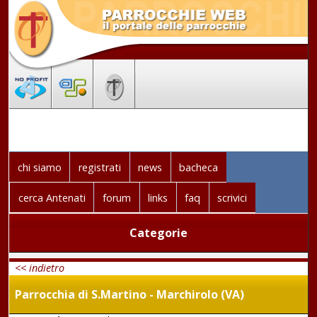
chi siamo
registrati
news
bacheca
cerca Antenati
forum
links
faq
scrivici
Categorie
<< indietro
Parrocchia di S.Martino - Marchirolo (VA)