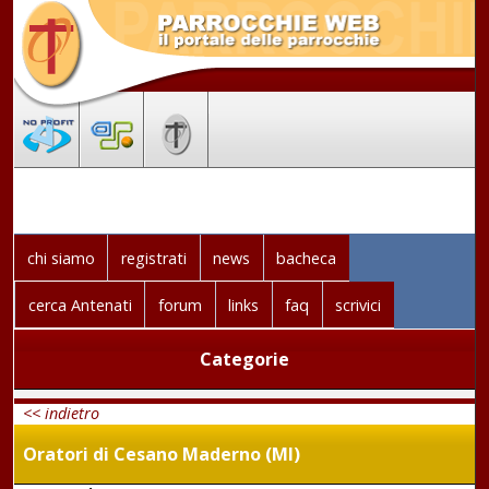
chi siamo
registrati
news
bacheca
cerca Antenati
forum
links
faq
scrivici
Categorie
<< indietro
Oratori di Cesano Maderno (MI)