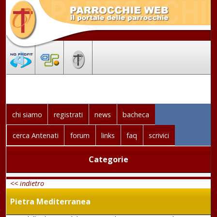
chi siamo
registrati
news
bacheca
cerca Antenati
forum
links
faq
scrivici
Categorie
<< indietro
Pietra Mediterranea