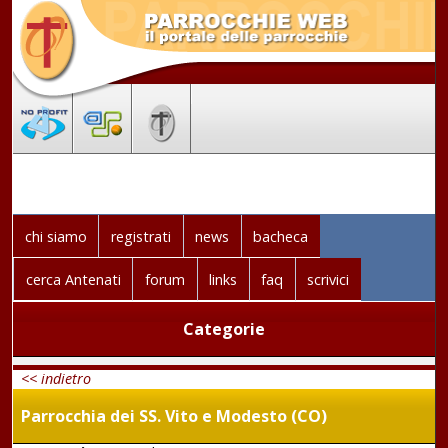
chi siamo
registrati
news
bacheca
cerca Antenati
forum
links
faq
scrivici
Categorie
<< indietro
Parrocchia dei SS. Vito e Modesto (CO)