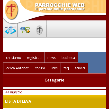
chi siamo
registrati
news
bacheca
cerca Antenati
forum
links
faq
scrivici
Categorie
<< indietro
LISTA DI LEVA