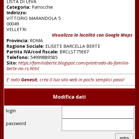
LISTA DI LEVA
Categoria:
Parrocchie
Indirizzo:
VITTORIO MARANDOLA 5
00049
VELLETRI
Visualizza la località con Google Maps
Provincia:
ROMA
Ragione Sociale:
ELISETE BARCELLA BERTE
Partita IVA/cod fiscale:
BRCLST75E67
Telefono:
54999889585
Sito:
https://familiaberte.blogspot.com/p/entrada-da-familia-
berte-no-rs.html
E' nato
Genesit
, crea il tuo sito web in pochi semplici passi!
Modifica dati
login
password