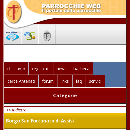
chi siamo
registrati
news
bacheca
cerca Antenati
forum
links
faq
scrivici
Categorie
<< indietro
Borgo San Fortunato di Assisi