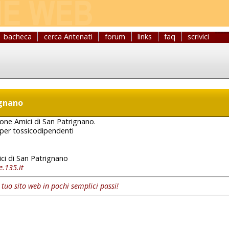
bacheca
cerca Antenati
forum
links
faq
scrivici
ignano
ione Amici di San Patrignano.
per tossicodipendenti
ci di San Patrignano
e.135.it
l tuo sito web in pochi semplici passi!