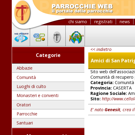
chi siamo
registrati
news
<< indietro
Categorie
Amici di San Patr
Abbazie
Sito web dell'associaz
Comunità di recupero 
Comunità
Categoria:
Comunità
Luoghi di culto
Provincia:
CASERTA
Ragione Sociale:
Ami
Monasteri e conventi
Sito:
http://www.cellol
Oratori
E' nato
Genesit
, crea i
Parrocchie
Santuari