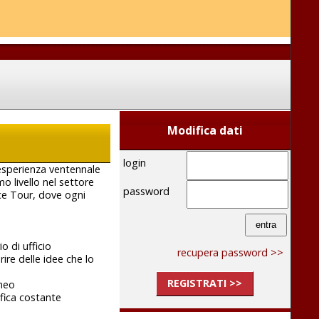
Modifica dati
login
’esperienza ventennale
o livello nel settore
password
Ace Tour, dove ogni
o di ufficio
recupera password >>
rire delle idee che lo
REGISTRATI >>
aneo
ifica costante