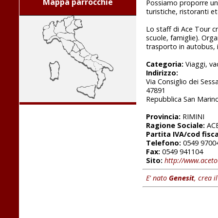
Mappa parrocchie
Possiamo proporre una 
turistiche, ristoranti 
Lo staff di Ace Tour cr
scuole, famiglie). Orga
trasporto in autobus, 
Categoria:
Viaggi, va
Indirizzo:
Via Consiglio dei Sess
47891
Repubblica San Marin
Provincia:
RIMINI
Ragione Sociale:
ACE
Partita IVA/cod fisca
Telefono:
0549 9700
Fax:
0549 941104
Sito:
http://www.aceto
E' nato
Genesit
, crea i