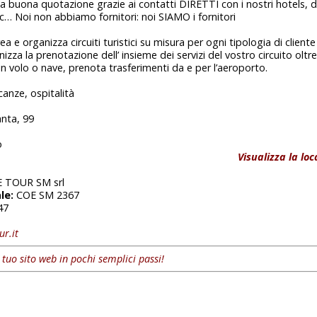
buona quotazione grazie ai contatti DIRETTI con i nostri hotels, di
etc… Noi non abbiamo fornitori: noi SIAMO i fornitori
ea e organizza circuiti turistici su misura per ogni tipologia di cliente
nizza la prenotazione dell’ insieme dei servizi del vostro circuito oltre
in volo o nave, prenota trasferimenti da e per l’aeroporto.
canze, ospitalità
anta, 99
o
Visualizza la lo
 TOUR SM srl
le:
COE SM 2367
47
ur.it
l tuo sito web in pochi semplici passi!