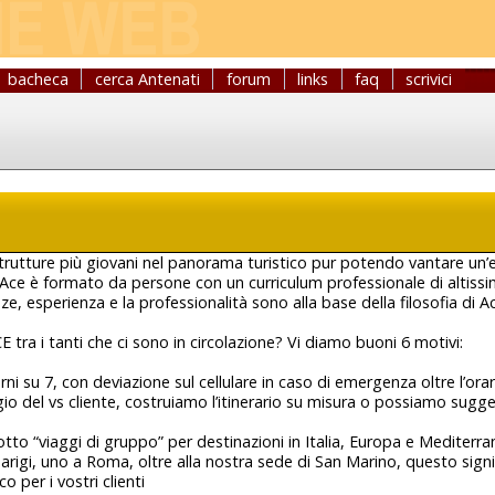
bacheca
cerca Antenati
forum
links
faq
scrivici
trutture più giovani nel panorama turistico pur potendo vantare un
i Ace è formato da persone con un curriculum professionale di altissim
ze, esperienza e la professionalità sono alla base della filosofia di 
E tra i tanti che ci sono in circolazione? Vi diamo buoni 6 motivi:
rni su 7, con deviazione sul cellulare in caso di emergenza oltre l’orari
ggio del vs cliente, costruiamo l’itinerario su misura o possiamo sugge
otto “viaggi di gruppo” per destinazioni in Italia, Europa e Mediterr
arigi, uno a Roma, oltre alla nostra sede di San Marino, questo sign
o per i vostri clienti