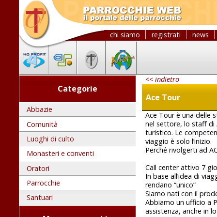
chi siamo
registrati
news
<< indietro
Categorie
Ace Tour
Abbazie
Ace Tour è una delle s
nel settore, lo staff d
Comunità
turistico. Le competen
Luoghi di culto
viaggio è solo l’inizio.
Perché rivolgerti ad AC
Monasteri e conventi
Call center attivo 7 gio
Oratori
In base all’idea di via
Parrocchie
rendano “unico”
Siamo nati con il prod
Santuari
Abbiamo un ufficio a P
assistenza, anche in loc