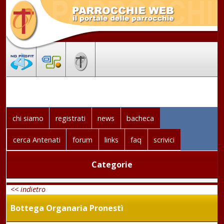
chi siamo
registrati
news
bacheca
cerca Antenati
forum
links
faq
scrivici
Categorie
<< indietro
Bottega Organaria Pronestì