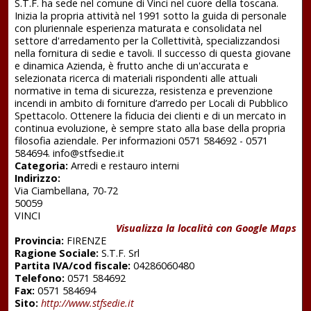
S.T.F. ha sede nel comune di Vinci nel cuore della toscana.
Inizia la propria attività nel 1991 sotto la guida di personale
con pluriennale esperienza maturata e consolidata nel
settore d'arredamento per la Collettività, specializzandosi
nella fornitura di sedie e tavoli. Il successo di questa giovane
e dinamica Azienda, è frutto anche di un'accurata e
selezionata ricerca di materiali rispondenti alle attuali
normative in tema di sicurezza, resistenza e prevenzione
incendi in ambito di forniture d’arredo per Locali di Pubblico
Spettacolo. Ottenere la fiducia dei clienti e di un mercato in
continua evoluzione, è sempre stato alla base della propria
filosofia aziendale. Per informazioni 0571 584692 - 0571
584694. info@stfsedie.it
Categoria:
Arredi e restauro interni
Indirizzo:
Via Ciambellana, 70-72
50059
VINCI
Visualizza la località con Google Maps
Provincia:
FIRENZE
Ragione Sociale:
S.T.F. Srl
Partita IVA/cod fiscale:
04286060480
Telefono:
0571 584692
Fax:
0571 584694
Sito:
http://www.stfsedie.it