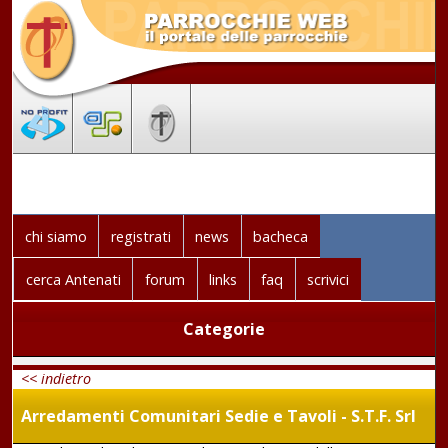
chi siamo
registrati
news
bacheca
cerca Antenati
forum
links
faq
scrivici
Categorie
<< indietro
Arredamenti Comunitari Sedie e Tavoli - S.T.F. Srl