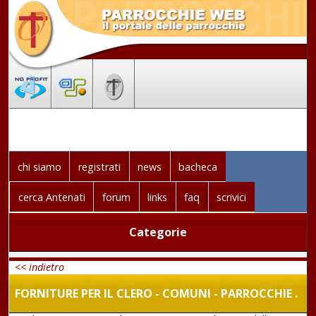
chi siamo
registrati
news
bacheca
cerca Antenati
forum
links
faq
scrivici
Categorie
<< indietro
FORNITURE PER IL CLERO - COMUNI - PARROCCHIE .