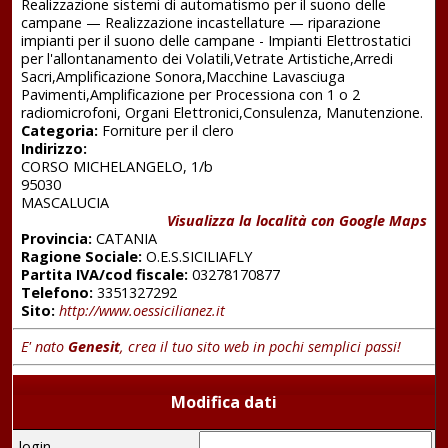
Realizzazione sistemi di automatismo per il suono delle
campane — Realizzazione incastellature — riparazione
impianti per il suono delle campane - Impianti Elettrostatici
per l'allontanamento dei Volatili,Vetrate Artistiche,Arredi
Sacri,Amplificazione Sonora,Macchine Lavasciuga
Pavimenti,Amplificazione per Processiona con 1 o 2
radiomicrofoni, Organi Elettronici,Consulenza, Manutenzione.
Categoria:
Forniture per il clero
Indirizzo:
CORSO MICHELANGELO, 1/b
95030
MASCALUCIA
Visualizza la località con Google Maps
Provincia:
CATANIA
Ragione Sociale:
O.E.S.SICILIAFLY
Partita IVA/cod fiscale:
03278170877
Telefono:
3351327292
Sito:
http://www.oessicilianez.it
E' nato
Genesit
, crea il tuo sito web in pochi semplici passi!
Modifica dati
login