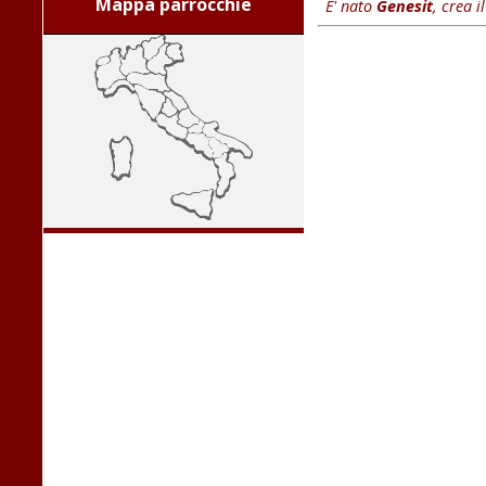
Mappa parrocchie
E' nato
Genesit
, crea i