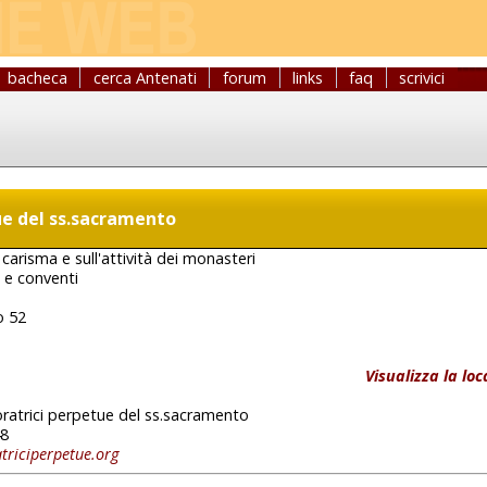
bacheca
cerca Antenati
forum
links
faq
scrivici
ue del ss.sacramento
carisma e sull'attività dei monasteri
 e conventi
o 52
Visualizza la lo
ratrici perpetue del ss.sacramento
8
triciperpetue.org