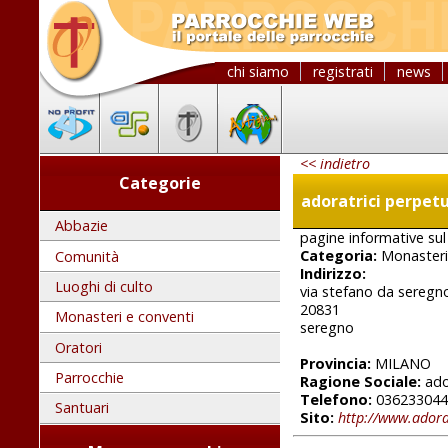
chi siamo
registrati
news
<< indietro
Categorie
adoratrici perpet
Abbazie
pagine informative sul 
Categoria:
Monasteri
Comunità
Indirizzo:
Luoghi di culto
via stefano da seregn
20831
Monasteri e conventi
seregno
Oratori
Provincia:
MILANO
Parrocchie
Ragione Sociale:
ado
Telefono:
036233044
Santuari
Sito:
http://www.adora