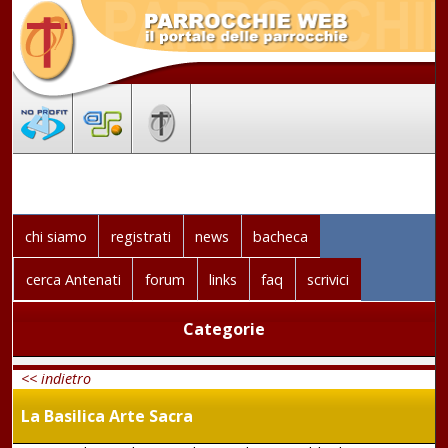
chi siamo
registrati
news
bacheca
cerca Antenati
forum
links
faq
scrivici
Categorie
<< indietro
La Basilica Arte Sacra