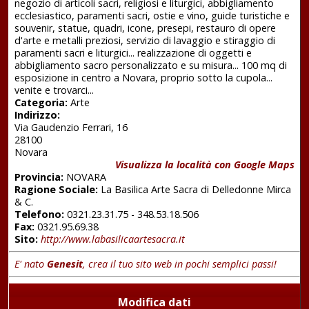
negozio di articoli sacri, religiosi e liturgici, abbigliamento
ecclesiastico, paramenti sacri, ostie e vino, guide turistiche e
souvenir, statue, quadri, icone, presepi, restauro di opere
d'arte e metalli preziosi, servizio di lavaggio e stiraggio di
paramenti sacri e liturgici... realizzazione di oggetti e
abbigliamento sacro personalizzato e su misura... 100 mq di
esposizione in centro a Novara, proprio sotto la cupola...
venite e trovarci...
Categoria:
Arte
Indirizzo:
Via Gaudenzio Ferrari, 16
28100
Novara
Visualizza la località con Google Maps
Provincia:
NOVARA
Ragione Sociale:
La Basilica Arte Sacra di Delledonne Mirca
& C.
Telefono:
0321.23.31.75 - 348.53.18.506
Fax:
0321.95.69.38
Sito:
http://www.labasilicaartesacra.it
E' nato
Genesit
, crea il tuo sito web in pochi semplici passi!
Modifica dati