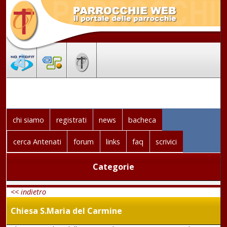
chi siamo
registrati
news
bacheca
cerca Antenati
forum
links
faq
scrivici
Categorie
<< indietro
Chiesa S.Maria del Carmine