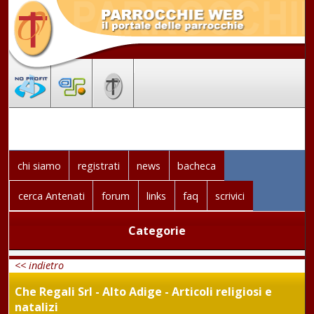
chi siamo
registrati
news
bacheca
cerca Antenati
forum
links
faq
scrivici
Categorie
<< indietro
Che Regali Srl - Alto Adige - Articoli religiosi e
natalizi