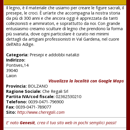
Il legno, è il materiale che usiamo per creare le figure sacrali, il
presepe, le croci. È un’arte che accompagna la nostra storia
da più di 300 anni e che ancora oggi è apprezzata da tanti
collezionisti e ammiratori, e soprattutto da noi. Con grande
entusiasmo creiamo sculture di legno che prendono la forma
più svariata, dove ogni particolare è curato nei minimi
dettagli da artigiani professionisti in Val Gardena, nel cuore
dell’Alto Adige.
Categoria:
Presepi e addobbi natalizi
Indirizzo:
Pontives,14
39040
Laion
Visualizza la località con Google Maps
Provincia:
BOLZANO
Ragione Sociale:
Che Regali Srl
Partita IVA/cod fiscale:
02362530210
Telefono:
0039-0471-796900
Fax:
0039-0471-789077
Sito:
http://www.cheregali.com
E' nato
Genesit
, crea il tuo sito web in pochi semplici passi!