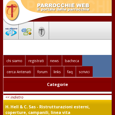
chi siamo
registrati
news
bacheca
cerca Antenati
forum
links
faq
scrivici
Categorie
<< indietro
H. Hell & C. Sas - Ristrutturazioni esterni,
coperture, campanili, linea vita