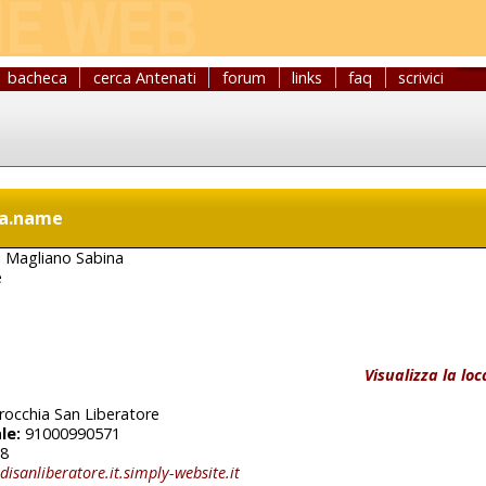
bacheca
cerca Antenati
forum
links
faq
scrivici
ia.name
di Magliano Sabina
e
Visualizza la lo
rocchia San Liberatore
le:
91000990571
8
disanliberatore.it.simply-website.it