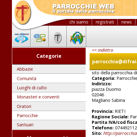
chi siamo
registrati
news
<< indietro
Categorie
parrocchia@difra
Abbazie
sito della parrocchia 
Categoria:
Parrocchi
Comunità
Indirizzo:
Luoghi di culto
piazza Duomo
02046
Monasteri e conventi
Magliano Sabina
Oratori
Provincia:
RIETI
Parrocchie
Ragione Sociale:
Par
Partita IVA/cod fisca
Santuari
Telefono:
074492112
Sito:
http://parrocchia