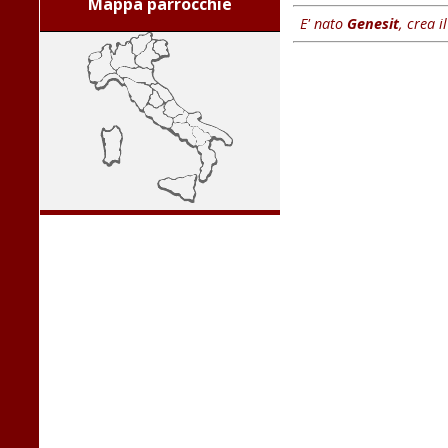
Mappa parrocchie
E' nato
Genesit
, crea i